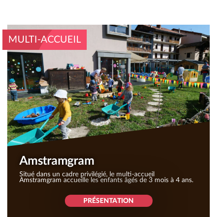
MULTI-ACCUEIL
PAGES
IMPORTANTES
ETOUR
SENTATION
JET ÉDUCATIF
EMENT EN LIGNE
Amstramgram
Situé dans un cadre privilégié, le multi-accueil
Amstramgram accueille les enfants âgés de 3 mois à 4 ans.
PRÉSENTATION