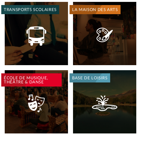
27
TRANSPORTS SCOLAIRES
LA MAISON DES ARTS
août
2026
à
la
Maison
des
Arts
des
Versants
d’Aime
ÉCOLE DE MUSIQUE,
BASE DE LOISIRS
THÉÂTRE & DANSE