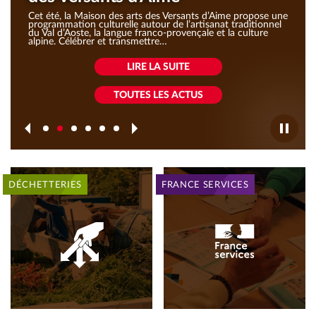
Cet été, la Maison des arts des Versants d’Aime propose une
programmation culturelle autour de l’artisanat traditionnel
du Val d’Aoste, la langue franco-provençale et la culture
alpine. Célébrer et transmettre…
LIRE LA SUITE
TOUTES LES ACTUS
HORAIRES
EXPOSITION
UN
TRANSPORTS
UN
EXPOSITION
DÉCHETTERIES
« Un
APRÈS-
SCOLAIRES
GOÛTER
« Ombres
ETE
air
MIDI
–
FESTIF
de
d’été
MUSICAL
Dates
POUR
Pierres »
souffle
A
arrêts
CLÔTURER
DÉCHETTERIES
FRANCE SERVICES
PAGES
sur
L’EHPAD
Juin
L’ANNEE
LES
la
2026
A
PLUS
montagne
et
LA
CONSULTÉES
et
inscriptions
CRECHE
apporte… »
2026-
Du
2027
03
juillet
au