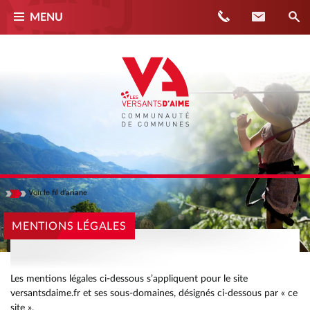
Téléphone
Contact
MENU
Voir
le fil d'ariane
Masquer
ACCUEIL
MENTIONS LÉGALES
MENTIONS LÉGALES
Les mentions légales ci-dessous s’appliquent pour le site
versantsdaime.fr et ses sous-domaines, désignés ci-dessous par « ce
site ».