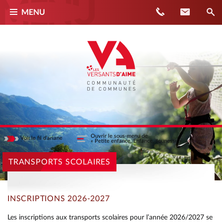
Téléphone
Contact
MENU
Ouvrir le sous-menu de
Voir
le fil d'ariane
« Petite enfance, Enfance, Jeunesse »
Masquer
ACCUEIL
TRANSPORTS SCOLAIRES
PETITE ENFANCE, ENFANCE, JEUNESSE
TRANSPORTS SCOLAIRES
INSCRIPTIONS 2026-2027
Les inscriptions aux transports scolaires pour l’année 2026/2027 se