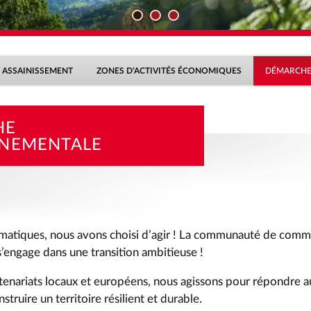
NEMENT & DÉCHETS
DÉMARCHE ENVIRONNEMENTALE
 navigation secondaire : sous-pages de « Environnement & Dé
PASSER LE MENU DE NAVIGATION SECONDAIRE
T ASSAINISSEMENT
ZONES D’ACTIVITÉS ÉCONOMIQUES
DÉMARCHE
HE
NEMENTALE
limatiques, nous avons choisi d’agir ! La communauté de com
’engage dans une transition ambitieuse !
rtenariats locaux et européens, nous agissons pour répondre a
struire un territoire résilient et durable.