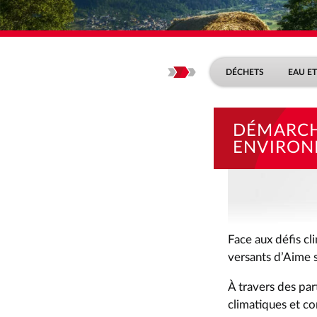
ACCUEIL
ENVIRON
Menu de
DÉCHETS
EAU E
DÉMARC
ENVIRON
Face aux défis c
versants d’Aime s
À travers des pa
climatiques et con