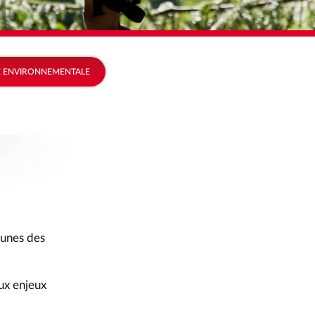
chets ».
 ENVIRONNEMENTALE
munes des
ux enjeux