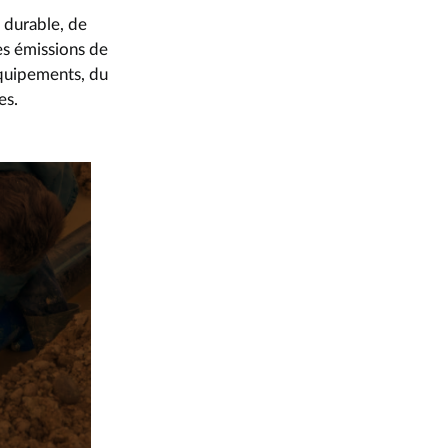
 durable, de
es émissions de
équipements, du
es.