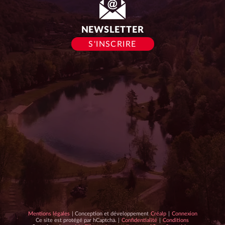
NEWSLETTER
S'INSCRIRE
Conception
Mentions légales
| Conception et développement
Créalp
|
Connexion
hCaptcha
et
hCaptcha
Ce site est protégé par hCaptcha. |
Confidentialité
|
Conditions