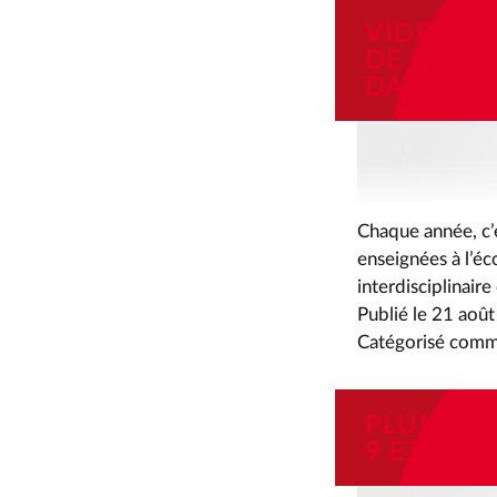
VIDEO D
DE MUSI
DANSE
Chaque année, c’e
enseignées à l’éc
interdisciplinaire
Publié le
21 août
Catégorisé com
PLUMES 
9 ET DI