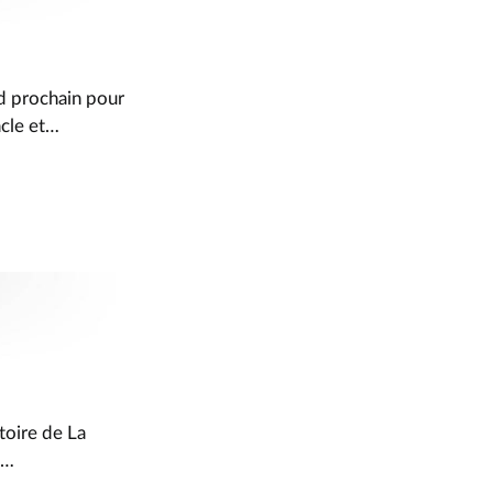
d prochain pour
acle et…
itoire de La
8…