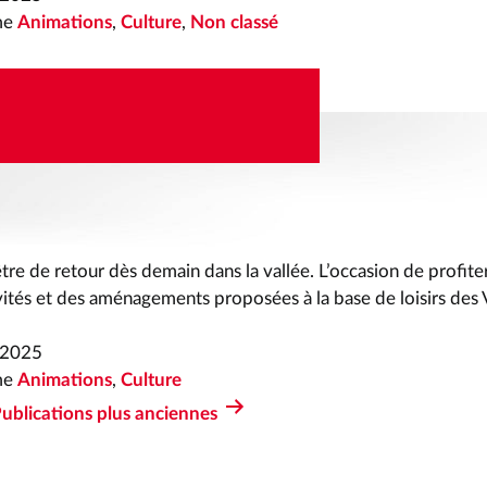
me
Animations
,
Culture
,
Non classé
LOISIRS CONCERT
GNE 9 JUILLET
 être de retour dès demain dans la vallée. L’occasion de profite
ités et des aménagements proposées à la base de loisirs des 
t 2025
me
Animations
,
Culture
ublications
plus anciennes