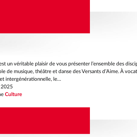
ÉCOUVREZ L’ÉCOLE
QUE, THÉÂTRE ET
st un véritable plaisir de vous présenter l’ensemble des discip
ole de musique, théâtre et danse des Versants d’Aime. À voca
 et intergénérationnelle, le…
 2025
me
Culture
& PINCEAUX SAMEDI
MANCHE 10 AOÛT