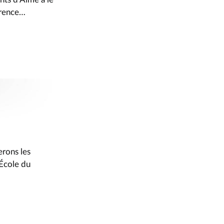
lorence…
rons les
’École du