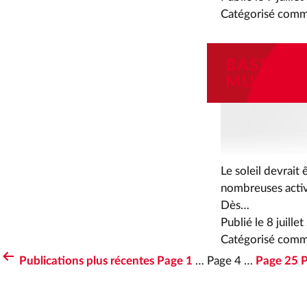
Catégorisé com
BASE DE 
MUSI’PLA
Le soleil devrait
nombreuses activ
Dès…
Publié le
8 juille
Catégorisé com
Publications
plus récentes
Page 1
…
Page 4
…
Page 25
P
PAGINATION