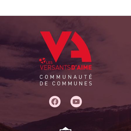
Adresse
du
siège :