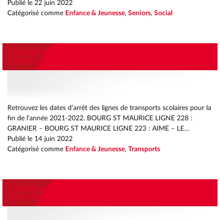
Publié le
22 juin 2022
Catégorisé comme
Enfance & Jeunesse
,
Seniors
,
Social
TRANSPORTS SCOLAIRES DATES D’ARRÊT DES
LIGNES
Retrouvez les dates d’arrêt des lignes de transports scolaires pour la
fin de l’année 2021-2022. BOURG ST MAURICE LIGNE 228 :
GRANIER – BOURG ST MAURICE LIGNE 223 : AIME – LE…
Publié le
14 juin 2022
Catégorisé comme
Enfance & Jeunesse
,
Transports
CONCOURS DES ECOLES – PROJET « UN CONTE
QUI COMPTE »
RETOU