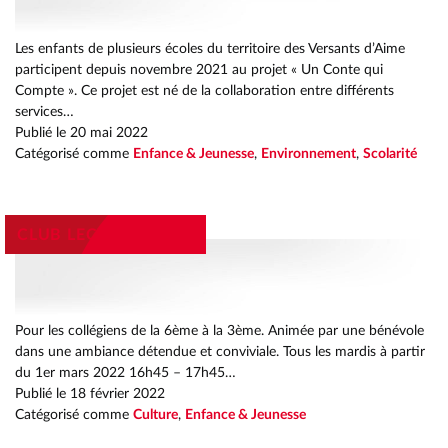
HETS
ENT ET DURABLE
AC
PRÉSENT
TRAMGRAM
ILIEU RURAL
TRAMGRAM
UE
Les enfants de plusieurs écoles du territoire des Versants d’Aime
OLAIRE EAC
TS
PROJET É
participent depuis novembre 2021 au projet « Un Conte qui
U TERRITOIRE
OMICILE
ES
E
Compte ». Ce projet est né de la collaboration entre différents
ES
U TERRITOIRE
CHETS
S
PAIEMENT
services…
T LOGO
Publié le
20 mai 2022
Catégorisé comme
Enfance & Jeunesse
,
Environnement
,
Scolarité
CLUB LECTURE ADOS
Pour les collégiens de la 6ème à la 3ème. Animée par une bénévole
dans une ambiance détendue et conviviale. Tous les mardis à partir
du 1er mars 2022 16h45 – 17h45…
Publié le
18 février 2022
Catégorisé comme
Culture
,
Enfance & Jeunesse