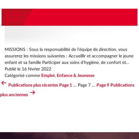
OFFRE D’EMPLOI EDUCATEUR(TRICE) DE JEUNES
ENFANTS / AUXILIAIRE DE PUÉRICULTURE
MISSIONS : Sous la responsabilité de l’équipe de direction, vous
assurerez les missions suivantes : Accueillir et accompagner le jeune
enfant et sa famille Participer aux soins d’hygiène, de confort et…
Publié le
16 février 2022
Catégorisé comme
Emploi
,
Enfance & Jeunesse
Publications
plus récentes
Page 1
…
Page 7
…
Page 9
Publications
PAGINATION
plus anciennes
DES
PUBLICATIONS