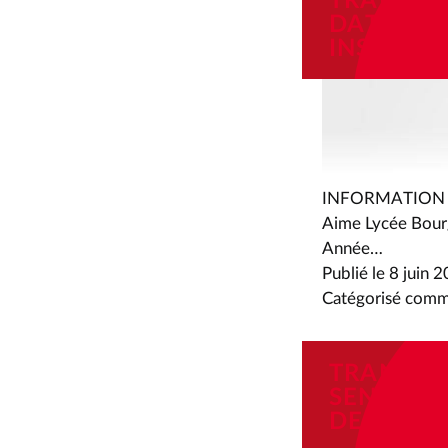
TRANSPO
DATES D’
INSCRIPT
INFORMATION : Da
Aime Lycée Bour
Année…
Publié le
8 juin 
Catégorisé com
TRANSPO
SENSIBIL
DE SÉCUR