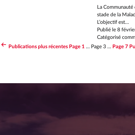
La Communauté d
stade de la Mala
L’objectif est…
Publié le
8 févri
Catégorisé com
Publications
plus récentes
Page 1
…
Page 3
…
Page 7
Pu
PAGINATION
DES
PUBLICATIONS