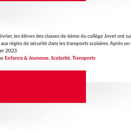
vrier, les élèves des classes de 6ème du collège Jovet ont su
n aux règles de sécurité dans les transports scolaires. Après u
ier 2023
me
Enfance & Jeunesse
,
Scolarité
,
Transports
 STADE MALADIERE
RE PUMP TRACK ET
TE