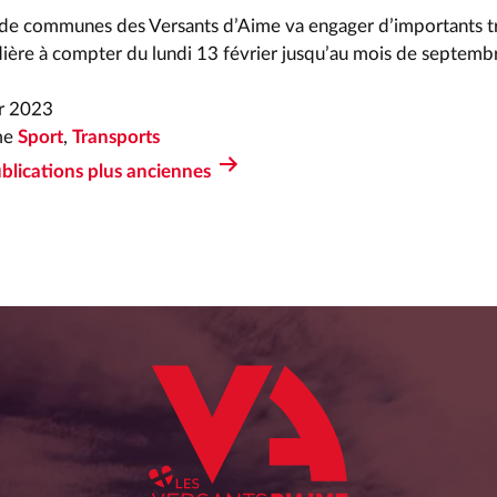
e communes des Versants d’Aime va engager d’importants tr
dière à compter du lundi 13 février jusqu’au mois de septemb
er 2023
me
Sport
,
Transports
blications
plus anciennes