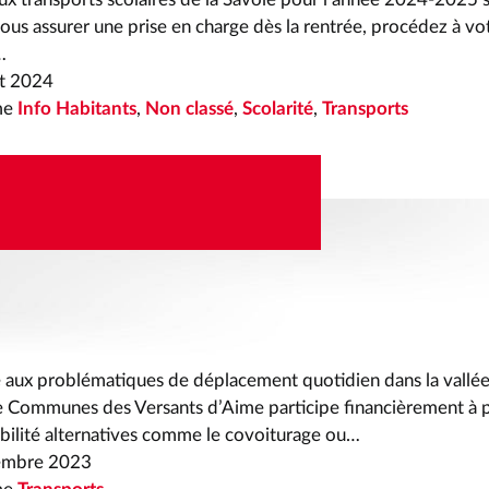
ous assurer une prise en charge dès la rentrée, procédez à vo
…
et 2024
me
Info Habitants
,
Non classé
,
Scolarité
,
Transports
E COVOITUREZ AVEC
AR DAILY
 aux problématiques de déplacement quotidien dans la vallée,
Communes des Versants d’Aime participe financièrement à p
obilité alternatives comme le covoiturage ou…
embre 2023