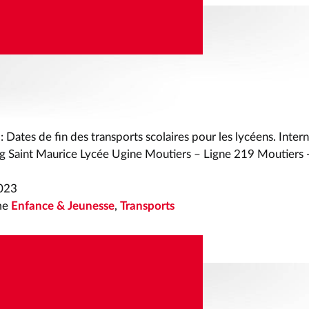
RTS SCOLAIRES
ARRÊT DES LIGNES ET
IONS
tes de fin des transports scolaires pour les lycéens. Intern
g Saint Maurice Lycée Ugine Moutiers – Ligne 219 Moutiers
2023
me
Enfance & Jeunesse
,
Transports
RTS SCOLAIRES
ISATION AUX RÈGLES
ITÉ