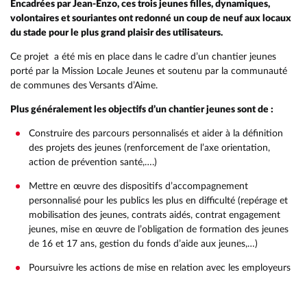
Encadrées par Jean-Enzo, ces trois jeunes filles, dynamiques,
volontaires et souriantes ont redonné un coup de neuf aux locaux
du stade pour le plus grand plaisir des utilisateurs.
Ce projet a été mis en place dans le cadre d’un chantier jeunes
porté par la Mission Locale Jeunes et soutenu par la communauté
de communes des Versants d’Aime.
Plus généralement les objectifs d’un chantier jeunes sont de :
Construire des parcours personnalisés et aider à la définition
des projets des jeunes (renforcement de l’axe orientation,
action de prévention santé,….)
Mettre en œuvre des dispositifs d’accompagnement
personnalisé pour les publics les plus en difficulté (repérage et
mobilisation des jeunes, contrats aidés, contrat engagement
jeunes, mise en œuvre de l’obligation de formation des jeunes
RETOUR
RETOUR
RETOUR
de 16 et 17 ans, gestion du fonds d’aide aux jeunes,…)
RETOUR
RETOUR
RETOUR
RETOUR
RETOUR
RETOUR
RETOUR
Poursuivre les actions de mise en relation avec les employeurs
RETOUR
RETOUR
RAPPORT ANNUEL DÉCHETS
QUARTIER JEUNES
UN TERRITOIRE RÉSILIENT ET DURABLE
COMPÉTENCES
ACCUEIL DE LOISIRS EAC
PRÉSENTATION
DÉCHETTERIES
PRÉSENTATION
PRÉSENTATION
HISTOIRE
MULTI-ACCUEIL AMSTRAMGRAM
AIDE À DOMICILE EN MILIEU RURAL
MULTI-ACCUEIL AMSTRAMGRAM
RAPPORT SOCIAL UNIQUE
POINT INFO JEUNES
ÉNERGIE ET EAU