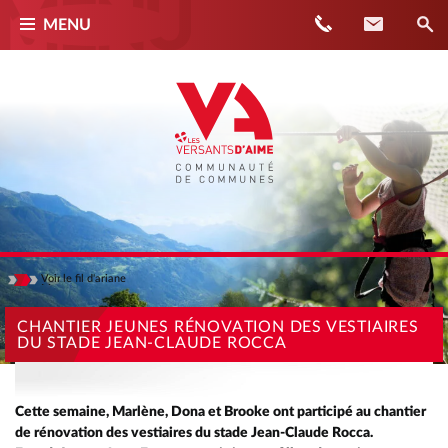
Téléphone
Contact
MENU
Voir
le fil d'ariane
Masquer
ACCUEIL
CHANTIER JEUNES RÉNOVATION DES VESTIAIRES
DU STADE JEAN-CLAUDE ROCCA
ACTUALITÉS
CHANTIER JEUNES RÉNOVATION DES VESTIAIRES DU STADE JEAN-
CLAUDE ROCCA
Cette semaine, Marlène, Dona et Brooke ont participé au chantier
de rénovation des vestiaires du stade Jean-Claude Rocca.