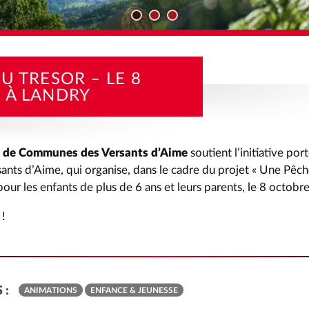
TÉS
CHASSE AU TRESOR – LE 8 OCTOBRE À LANDRY
U TRESOR – LE 8
 À LANDRY
de Communes des Versants d’Aime
soutient l’initiative por
ants d’Aime, qui organise, dans le cadre du projet « Une Pêch
pour les enfants de plus de 6 ans et leurs parents, le 8 octobr
!
 :
ANIMATIONS
ENFANCE & JEUNESSE