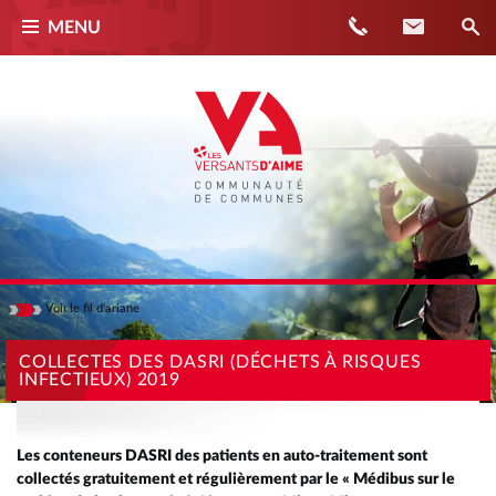
Téléphone
Contact
MENU
Voir
le fil d'ariane
Masquer
ACCUEIL
COLLECTES DES DASRI (DÉCHETS À RISQUES
INFECTIEUX) 2019
ACTUALITÉS
COLLECTES DES DASRI (DÉCHETS À RISQUES INFECTIEUX) 2019
Les conteneurs DASRI des patients en auto-traitement sont
collectés gratuitement et régulièrement par le « Médibus
sur le