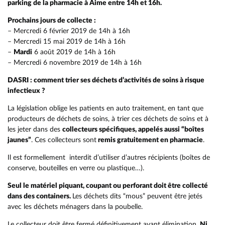
parking de la pharmacie à Aime entre 14h et 16h.
Prochains jours de collecte :
– Mercredi 6 février 2019 de 14h à 16h
– Mercredi 15 mai 2019 de 14h à 16h
–
Mardi
6 août 2019 de 14h à 16h
– Mercredi 6 novembre 2019 de 14h à 16h
DASRI : comment trier ses déchets d’activités
de soins à risque
infectieux ?
La législation oblige les patients en auto traitement, en tant que
producteurs de déchets de soins, à trier ces déchets de soins et à
les jeter dans des
collecteurs spécifiques, appelés aussi “boîtes
jaunes”
. Ces collecteurs sont
remis gratuitement en pharmacie
.
Il est formellement
interdit d’utiliser d’autres récipients (boîtes de
conserve, bouteilles en verre ou plastique…).
Seul le matériel piquant, coupant ou perforant doit être collecté
dans des containers.
Les déchets dits “mous” peuvent être jetés
avec les déchets ménagers dans la poubelle.
RETOUR
RETOUR
RETOUR
RETOUR
RETOUR
RETOUR
RETOUR
RETOUR
RETOUR
RETOUR
Le collecteur doit être fermé définitivement avant élimination.
Ni