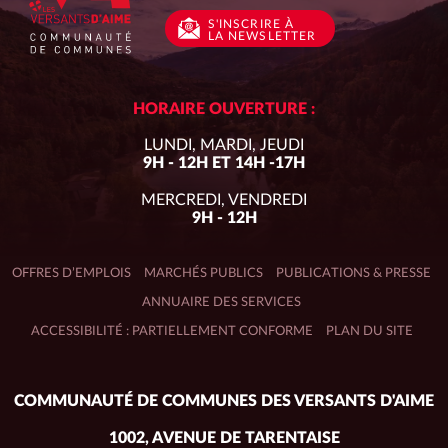
S'INSCRIRE
À
LA NEWSLETTER
HORAIRE OUVERTURE :
LUNDI, MARDI, JEUDI
9H - 12H ET 14H -17H
MERCREDI, VENDREDI
9H - 12H
OFFRES D’EMPLOIS
MARCHÉS PUBLICS
PUBLICATIONS & PRESSE
ANNUAIRE DES SERVICES
ACCESSIBILITÉ : PARTIELLEMENT CONFORME
PLAN DU SITE
Adresse
COMMUNAUTÉ DE COMMUNES DES VERSANTS D'AIME
du
siège :
1002, AVENUE DE TARENTAISE