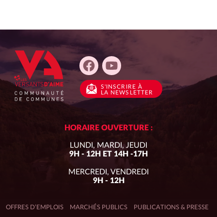
CHARTE GRAPHIQUE ET LOGO
POINT ÉCOUTE
MOBILITÉ
S'INSCRIRE
À
LA NEWSLETTER
HORAIRE OUVERTURE :
LUNDI, MARDI, JEUDI
9H - 12H ET 14H -17H
MERCREDI, VENDREDI
9H - 12H
OFFRES D’EMPLOIS
MARCHÉS PUBLICS
PUBLICATIONS & PRESSE