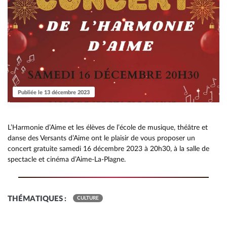
Publiée le 13 décembre 2023
L’Harmonie d’Aime et les élèves de l’école de musique, théâtre et
danse des Versants d’Aime ont le plaisir de vous proposer un
RETOUR
RETOUR
RETOUR
concert gratuite samedi 16 décembre 2023 à 20h30, à la salle de
RETOUR
RETOUR
RETOUR
RETOUR
RETOUR
RETOUR
RETOUR
spectacle et cinéma d’Aime-La-Plagne.
RETOUR
RETOUR
RAPPORT ANNUEL DÉCHETS
QUARTIER JEUNES
UN TERRITOIRE RÉSILIENT ET DU
COMPÉTENCES
ACCUEIL DE LOISIRS EAC
PRÉSENTATION
DÉCHETTERIES
PRÉSENTATION
PRÉSENTATION
HISTOIRE
MULTI-ACCUEIL AMSTRAMGRAM
AIDE À DOMICILE EN MILIEU RUR
MULTI-ACCUEIL AMSTRAMGRAM
RAPPORT SOCIAL UNIQUE
POINT INFO JEUNES
ÉNERGIE ET EAU
THÉMATIQUES :
VOS ÉLUS
ACCOMPAGNEMENT SCOLAIRE E
ÉQUIPE
COLLECTE DES DÉCHETS
LES EXPOSITIONS
LES COURS
ACTIVITÉS
CULTURE
AUTRES STRUCTURES DU TERRITO
SOINS INFIRMIERS À DOMICILE
RAPPORT D’ACTIVITÉ
MISSION LOCALE JEUNES
ÉCONOMIE CIRCULAIRE
ANNUAIRE DES SERVICES
AUTRES STRUCTURES DU TERRITO
ADMISSIONS
COMPOSTAGE & BIODÉCHETS
LES COURS
TARIFS ET INSCRIPTIONS
BIODIVERSITÉ