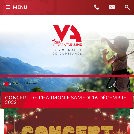
Téléphone
Contact
MENU
Voir
le fil d'ariane
Masquer
ACCUEIL
CONCERT DE L’HARMONIE SAMEDI 16 DÉCEMBRE
2023
ACTUALITÉS
CONCERT DE L’HARMONIE SAMEDI 16 DÉCEMBRE 2023