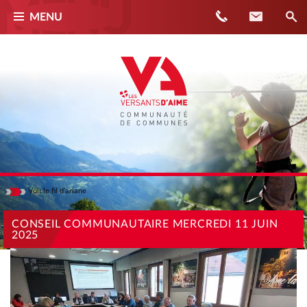
Téléphone
Contact
MENU
Voir
le fil d'ariane
Masquer
ACCUEIL
CONSEIL COMMUNAUTAIRE MERCREDI 11 JUIN
2025
ACTUALITÉS
CONSEIL COMMUNAUTAIRE MERCREDI 11 JUIN 2025