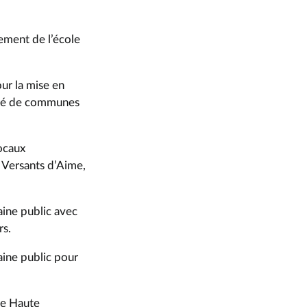
sement de l’école
ur la mise en
uté de communes
ocaux
 Versants d’Aime,
ine public avec
rs.
aine public pour
de Haute