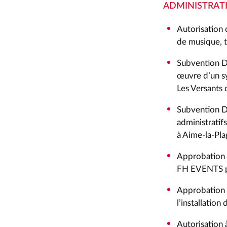
ADMINISTRAT
Autorisation 
de musique, t
Subvention DE
œuvre d’un s
Les Versants 
Subvention D
administrati
à Aime-la-Pla
Approbation e
FH EVENTS pou
Approbation e
l’installation
Autorisation