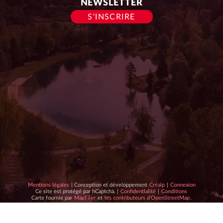
NEWSLETTER
S'INSCRIRE
Conception
Mentions légales
| Conception et développement
Créalp
|
Connexion
hCaptcha
et
hCaptcha
Ce site est protégé par hCaptcha. |
Confidentialité
|
Conditions
Carte
Données
:
développement
:
Carte fournie par
MapTiler
et
les contributeurs d'OpenStreetMap
.
créée
fournies
par
par