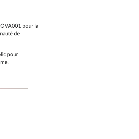
26COVA001 pour la
unauté de
lic pour
ime.