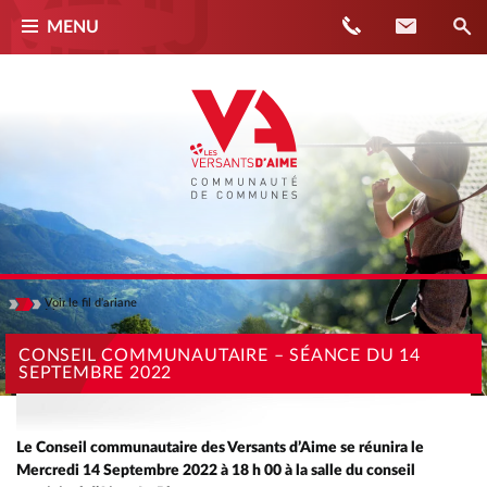
Téléphone
Contact
MENU
Voir
le fil d'ariane
Masquer
ACCUEIL
CONSEIL COMMUNAUTAIRE – SÉANCE DU 14
SEPTEMBRE 2022
ACTUALITÉS
CONSEIL COMMUNAUTAIRE – SÉANCE DU 14 SEPTEMBRE 2022
Le Conseil communautaire des Versants d’Aime se réunira le
Mercredi 14 Septembre 2022 à 18 h 00 à la salle du conseil