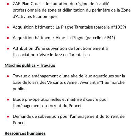
ZAE Plan Cruet – Instauration du régime de fiscalité
professionnelle de zone et délimitation du périmètre de la Zone
d’Activités Economiques
Acquisition bâtiment : La Plagne Tarentaise (parcelle n°1339)
Acquisition bâtiment : Aime-La-Plagne (parcelle n°941)
Attribution d’une subvention de fonctionnement à
l’association « Vivre le Jazz en Tarentaise »
TOUR
TOUR
TOUR
Marchés publics – Travaux
TOUR
TOUR
TOUR
TOUR
TOUR
TOUR
TOUR
TOUR
TOUR
ORT ANNUEL DÉCHETS
IER JEUNES
RRITOIRE RÉSILIENT ET DURABLE
Travaux d’aménagement d’une aire de jeux aquatiques sur la
ÉTENCES
IL DE LOISIRS EAC
NTATION
TTERIES
NTATION
NTATION
IRE
base de loisirs des Versants d’Aime : Avenant n°1 au marché
I-ACCUEIL AMSTRAMGRAM
À DOMICILE EN MILIEU RURAL
I-ACCUEIL AMSTRAMGRAM
RT SOCIAL UNIQUE
 INFO JEUNES
IE ET EAU
public.
LUS
MPAGNEMENT SCOLAIRE EAC
E
CTE DES DÉCHETS
XPOSITIONS
OURS
ITÉS
S STRUCTURES DU TERRITOIRE
 INFIRMIERS À DOMICILE
Etude pré-opérationnelles et maitrise d’œuvre pour
RT D’ACTIVITÉ
ON LOCALE JEUNES
MIE CIRCULAIRE
IRE DES SERVICES
S STRUCTURES DU TERRITOIRE
SIONS
OSTAGE & BIODÉCHETS
OURS
S ET INSCRIPTIONS
VERSITÉ
l’aménagement du torrent du Poncet
E GRAPHIQUE ET LOGO
 ÉCOUTE
ITÉ
Demande de subvention pour l’aménagement du torrent de
Poncet
Ressources humaines