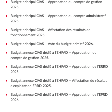
Budget principal CIAS – Approbation du compte de gestion
RES DU TERRITOIRE
S À DOMICILE
VITÉ
 JEUNES
ULAIRE
2025.
ERVICES
RES DU TERRITOIRE
BIODÉCHETS
IPTIONS
PA
QUE ET LOGO
Budget principal CIAS – Approbation du compte administratif
2025.
Budget principal CIAS – Affectation des résultats de
fonctionnement 2025.
Budget principal CIAS – Vote du budget primitif 2026.
Budget annexe CIAS dédié à l’EHPAD – Approbation du
compte de gestion 2025.
Budget annexe CIAS dédié à l’EHPAD – Approbation de l’ERRD
2025.
Budget annexe CIAS dédié à l’EHPAD – Affectation du résultat
d’exploitation ERRD 2025.
Budget annexe CIAS dédié à l’EHPAD – Approbation de l’EPRD
2026.