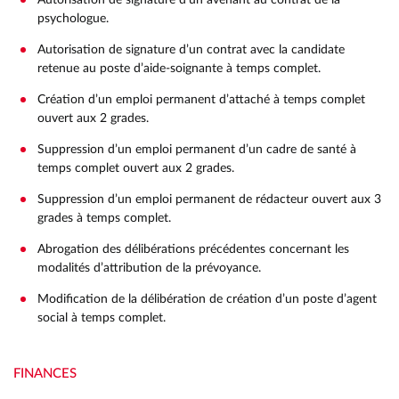
Autorisation de signature d’un avenant au contrat de la
psychologue.
Autorisation de signature d’un contrat avec la candidate
retenue au poste d’aide-soignante à temps complet.
Création d’un emploi permanent d’attaché à temps complet
ouvert aux 2 grades.
Suppression d’un emploi permanent d’un cadre de santé à
temps complet ouvert aux 2 grades.
Suppression d’un emploi permanent de rédacteur ouvert aux 3
grades à temps complet.
Abrogation des délibérations précédentes concernant les
modalités d’attribution de la prévoyance.
Modification de la délibération de création d’un poste d’agent
social à temps complet.
L DÉCHETS
S
ÉSILIENT ET DURABLE
IRS EAC
PR
 AMSTRAMGRAM
 EN MILIEU RURAL
 AMSTRAMGRAM
FINANCES
 UNIQUE
NES
T SCOLAIRE EAC
DÉCHETS
S
PR