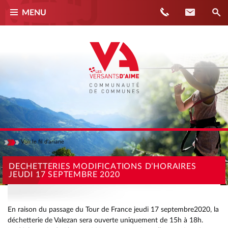
Téléphone
Contact
MENU
Voir
le fil d'ariane
Masquer
ACCUEIL
DECHETTERIES MODIFICATIONS D’HORAIRES
JEUDI 17 SEPTEMBRE 2020
ACTUALITÉS
DECHETTERIES MODIFICATIONS D’HORAIRES JEUDI 17
SEPTEMBRE 2020
En raison du passage du Tour de France jeudi 17 septembre2020, la
déchetterie de Valezan sera ouverte uniquement de 15h à 18h.