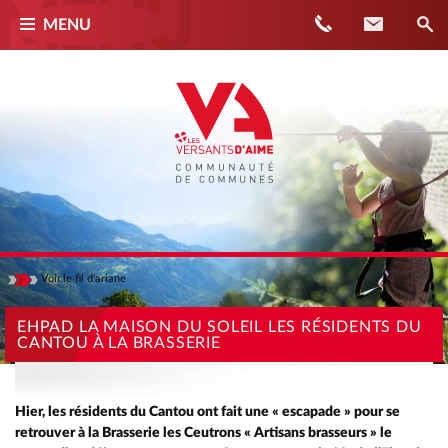
Téléphone
Contact
MENU
Voir
le fil d'ariane
Masquer
ACCUEIL
EHPAD LA MAISON DU SOLEIL LES RÉSIDENTS DU
CANTOU À LA BRASSERIE
ACTUALITÉS
EHPAD LA MAISON DU SOLEIL LES RÉSIDENTS DU CANTOU À LA
BRASSERIE
Hier, les résidents du Cantou ont fait une « escapade » pour se
retrouver à la Brasserie les Ceutrons « Artisans brasseurs » le