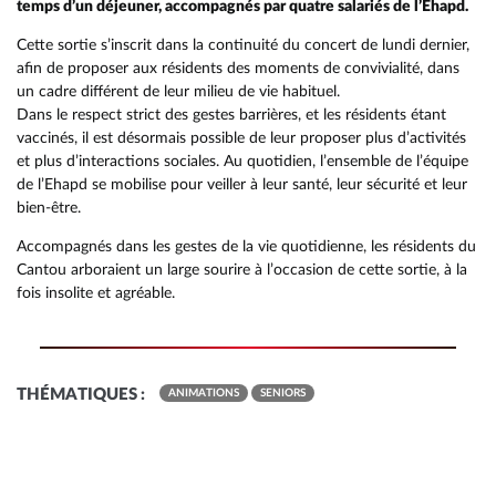
temps d’un déjeuner, accompagnés par quatre salariés de l’Ehapd.
Cette sortie s’inscrit dans la continuité du concert de lundi dernier,
afin de proposer aux résidents des moments de convivialité, dans
un cadre différent de leur milieu de vie habituel.
Dans le respect strict des gestes barrières, et les résidents étant
vaccinés, il est désormais possible de leur proposer plus d’activités
et plus d’interactions sociales. Au quotidien, l’ensemble de l’équipe
de l’Ehapd se mobilise pour veiller à leur santé, leur sécurité et leur
bien-être.
Accompagnés dans les gestes de la vie quotidienne, les résidents du
Cantou arboraient un large sourire à l’occasion de cette sortie, à la
fois insolite et agréable.
RETOUR
RETOUR
RETOUR
RETOUR
RETOUR
RETOUR
RETOUR
RETOUR
RETOUR
RETOUR
RETOUR
RETOUR
RAPPORT ANNUEL DÉCHETS
QUARTIER JEUNES
UN TERRITOIRE RÉSILIENT ET D
COMPÉTENCES
ACCUEIL DE LOISIRS EAC
PRÉSENTATION
DÉCHETTERIES
PRÉSENTATION
PRÉSENTATION
HISTOIRE
MULTI-ACCUEIL AMSTRAMGRAM
AIDE À DOMICILE EN MILIEU RU
MULTI-ACCUEIL AMSTRAMGRAM
THÉMATIQUES :
ANIMATIONS
SENIORS
RAPPORT SOCIAL UNIQUE
POINT INFO JEUNES
ÉNERGIE ET EAU
VOS ÉLUS
ACCOMPAGNEMENT SCOLAIRE 
ÉQUIPE
COLLECTE DES DÉCHETS
LES EXPOSITIONS
LES COURS
ACTIVITÉS
AUTRES STRUCTURES DU TERRIT
SOINS INFIRMIERS À DOMICILE
RAPPORT D’ACTIVITÉ
MISSION LOCALE JEUNES
ÉCONOMIE CIRCULAIRE
ANNUAIRE DES SERVICES
AUTRES STRUCTURES DU TERRIT
ADMISSIONS
COMPOSTAGE & BIODÉCHETS
LES COURS
TARIFS ET INSCRIPTIONS
BIODIVERSITÉ
CHARTE GRAPHIQUE ET LOGO
POINT ÉCOUTE
MOBILITÉ