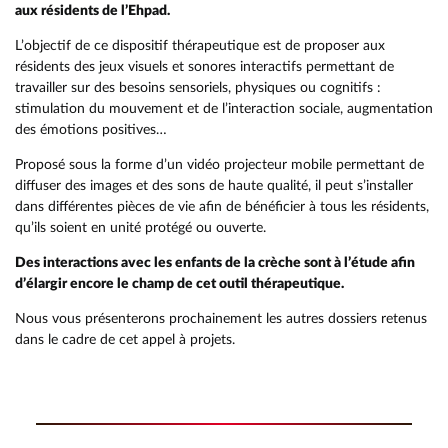
aux résidents de l’Ehpad.
L’objectif de ce dispositif thérapeutique est de proposer aux
résidents des jeux visuels et sonores interactifs permettant de
travailler sur des besoins sensoriels, physiques ou cognitifs :
stimulation du mouvement et de l’interaction sociale, augmentation
des émotions positives…
Proposé sous la forme d’un vidéo projecteur mobile permettant de
diffuser des images et des sons de haute qualité, il peut s’installer
dans différentes pièces de vie afin de bénéficier à tous les résidents,
qu’ils soient en unité protégé ou ouverte.
Des interactions avec les enfants de la crèche sont à l’étude afin
d’élargir encore le champ de cet outil thérapeutique.
Nous vous présenterons prochainement les autres dossiers retenus
RETOUR
RETOUR
RETOUR
dans le cadre de cet appel à projets.
RETOUR
RETOUR
RETOUR
RETOUR
RETOUR
RETOUR
RETOUR
RETOUR
RETOUR
RAPPORT ANNUEL DÉCHETS
QUARTIER JEUNES
UN TERRITOIRE RÉSILIENT ET DURAB
COMPÉTENCES
ACCUEIL DE LOISIRS EAC
PRÉSENTATION
DÉCHETTERIES
PRÉSENTATION
PRÉSENTATION
HISTOIRE
MULTI-ACCUEIL AMSTRAMGRAM
AIDE À DOMICILE EN MILIEU RURAL
MULTI-ACCUEIL AMSTRAMGRAM
RAPPORT SOCIAL UNIQUE
POINT INFO JEUNES
ÉNERGIE ET EAU
VOS ÉLUS
ACCOMPAGNEMENT SCOLAIRE EAC
ÉQUIPE
COLLECTE DES DÉCHETS
LES EXPOSITIONS
LES COURS
ACTIVITÉS
AUTRES STRUCTURES DU TERRITOIR
SOINS INFIRMIERS À DOMICILE