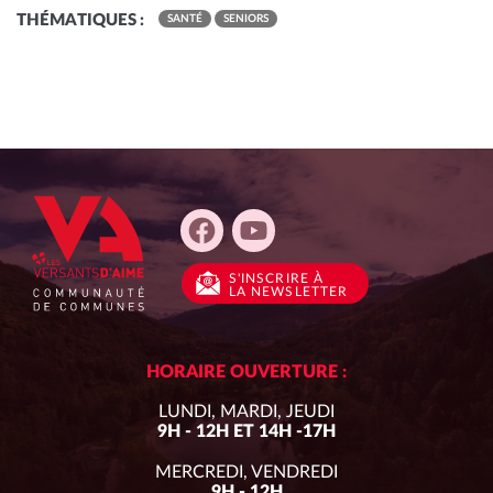
RAPPORT D’ACTIVITÉ
MISSION LOCALE JEUNES
ÉCONOMIE CIRCULAIRE
THÉMATIQUES :
SANTÉ
SENIORS
ANNUAIRE DES SERVICES
AUTRES STRUCTURES DU TERRITOIR
ADMISSIONS
COMPOSTAGE & BIODÉCHETS
LES COURS
TARIFS ET INSCRIPTIONS
BIODIVERSITÉ
CHARTE GRAPHIQUE ET LOGO
POINT ÉCOUTE
MOBILITÉ
S'INSCRIRE
À
LA NEWSLETTER
HORAIRE OUVERTURE :
LUNDI, MARDI, JEUDI
9H - 12H ET 14H -17H
MERCREDI, VENDREDI
9H - 12H