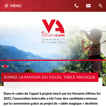
Téléphone
Contact
MENU
Voir
le fil d'ariane
Masquer
ACCUEIL
EHPAD LA MAISON DU SOLEIL TABLE MAGIQUE
ACTUALITÉS
EHPAD LA MAISON DU SOLEIL TABLE MAGIQUE
Dans le cadre de l’appel à projets lancé par les Versants d’Aime fin
2021, l’association Intervalle a été l’une des candidates retenue
par la commission grâce au projet de « table magique » destinée