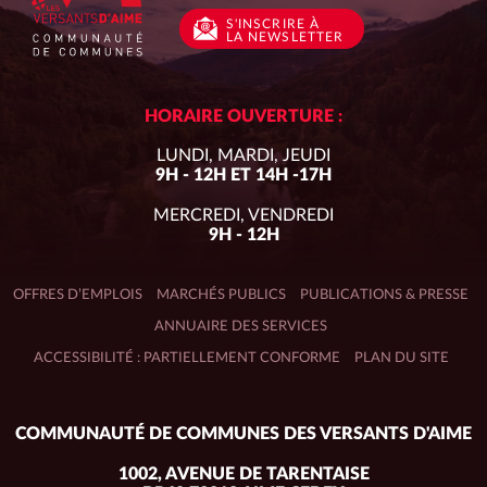
S'INSCRIRE
À
LA NEWSLETTER
HORAIRE OUVERTURE :
LUNDI, MARDI, JEUDI
9H - 12H ET 14H -17H
MERCREDI, VENDREDI
9H - 12H
OFFRES D’EMPLOIS
MARCHÉS PUBLICS
PUBLICATIONS & PRESSE
ANNUAIRE DES SERVICES
ACCESSIBILITÉ : PARTIELLEMENT CONFORME
PLAN DU SITE
Adresse
COMMUNAUTÉ DE COMMUNES DES VERSANTS D'AIME
du
siège :
1002, AVENUE DE TARENTAISE