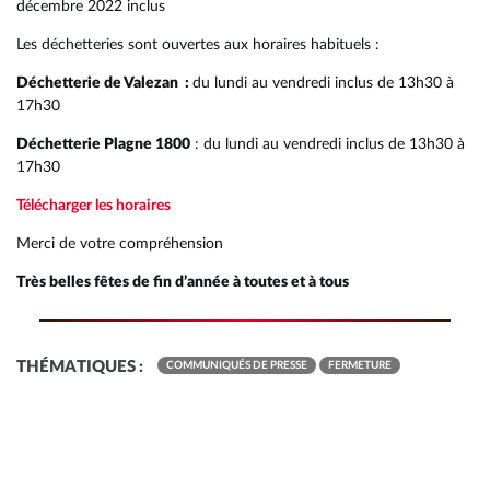
décembre 2022 inclus
Les déchetteries sont ouvertes aux horaires habituels :
Déchetterie de Valezan :
du lundi au vendredi inclus de 13h30 à
17h30
Déchetterie Plagne 1800
: du lundi au vendredi inclus de 13h30 à
17h30
Télécharger les horaires
Merci de votre compréhension
Très belles fêtes de fin d’année à toutes et à tous
RETOUR
RETOUR
RETOUR
RETOUR
RETOUR
RETOUR
RETOUR
RETOUR
RETOUR
RETOUR
RETOUR
RETOUR
RAPPORT ANNUEL DÉCHETS
QUARTIER JEUNES
UN TERRITOIRE RÉSILIENT ET 
COMPÉTENCES
ACCUEIL DE LOISIRS EAC
PRÉSENTATION
DÉCHETTERIES
PRÉSENTATION
PRÉSENTATION
HISTOIRE
THÉMATIQUES :
COMMUNIQUÉS DE PRESSE
FERMETURE
MULTI-ACCUEIL AMSTRAMGRA
AIDE À DOMICILE EN MILIEU R
MULTI-ACCUEIL AMSTRAMGRA
RAPPORT SOCIAL UNIQUE
POINT INFO JEUNES
ÉNERGIE ET EAU
VOS ÉLUS
ACCOMPAGNEMENT SCOLAIRE 
ÉQUIPE
COLLECTE DES DÉCHETS
LES EXPOSITIONS
LES COURS
ACTIVITÉS
AUTRES STRUCTURES DU TERRI
SOINS INFIRMIERS À DOMICILE
RAPPORT D’ACTIVITÉ
MISSION LOCALE JEUNES
ÉCONOMIE CIRCULAIRE
ANNUAIRE DES SERVICES
AUTRES STRUCTURES DU TERRI
ADMISSIONS
COMPOSTAGE & BIODÉCHETS
LES COURS
TARIFS ET INSCRIPTIONS
BIODIVERSITÉ
CHARTE GRAPHIQUE ET LOGO
POINT ÉCOUTE
MOBILITÉ