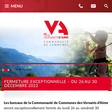
Téléphone
Contact
MENU
Voir
le fil d'ariane
Masquer
ACCUEIL
FERMETURE EXCEPTIONNELLE – DU 26 AU 30
DÉCEMBRE 2022
ACTUALITÉS
FERMETURE EXCEPTIONNELLE – DU 26 AU 30 DÉCEMBRE 2022
Les bureaux de la Communauté de Communes des Versants d’Aime
seront exceptionnellement fermés du lundi 26 au vendredi 30