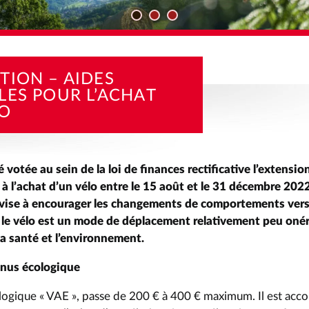
TÉS
INFORMATION – AIDES NATIONALES POUR L’ACHAT D’UN 
TION – AIDES
LES POUR L’ACHAT
LO
té votée au sein de la loi de finances rectificative l’extensio
 à l’achat d’un vélo entre le 15 août et le 31 décembre 202
vise à encourager les changements de comportements vers 
, le vélo est un mode de déplacement relativement peu onér
a santé et l’environnement.
nus écologique
ogique « VAE », passe de 200 € à 400 € maximum. Il est acc