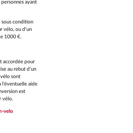
ux personnes ayant
 sous condition
r vélo, ou d’un
de 1000 €.
st accordée pour
mise au rebut d’un
 vélo sont
 l’éventuelle aide
onversion est
r vélo.
n-velo