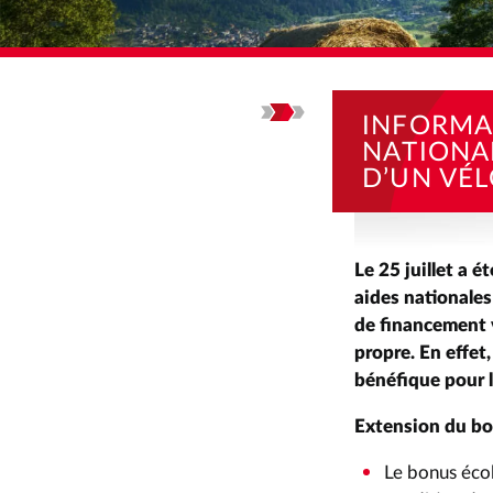
ACCUEIL
ACTUALI
INFORMA
NATIONA
D’UN VÉ
Le 25 juillet a é
aides nationales
de financement 
propre. En effet
bénéfique pour l
Extension du bo
Le bonus écol