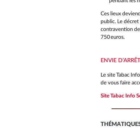
pendant les h
Ces lieux devien
public. Le décret
contravention de 
750 euros.
ENVIE D’ARRÊ
Le site Tabac Inf
de vous faire ac
Site Tabac Info S
THÉMATIQUES