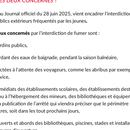
ES LIEUX CONCERNÉS ?
au Journal officiel du 28 juin 2025, vient encadrer l’interdict
ublics extérieurs fréquentés par les jeunes
.
eux concernés
par l’interdiction de fumer sont :
ardins publics,
rdant des eaux de baignade, pendant la saison balnéaire,
ectées à l’attente des voyageurs, comme les abribus par exem
vice,
médiats des établissements scolaires, des établissements destin
ou à l’hébergement des mineurs, des bibliothèques et équipem
 publication de l’arrêté qui viendra préciser que le périmètre 
es, soit dans les tout prochains jours,
verts et abords des bibliothèques, piscines, stades et installa