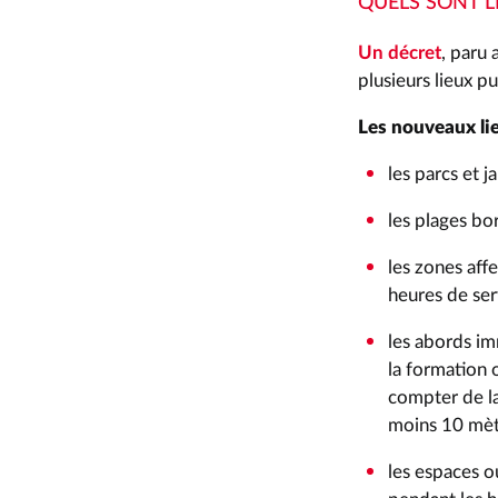
QUELS SONT L
Un décret
, paru 
plusieurs lieux p
Les nouveaux li
les parcs et j
les plages bo
les zones aff
heures de ser
les abords im
la formation 
compter de la
moins 10 mètr
les espaces ou