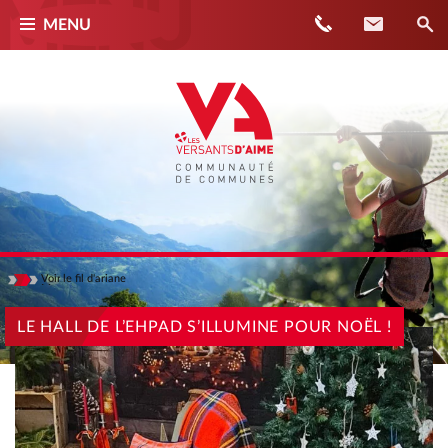
Téléphone
Contact
MENU
Voir
le fil d'ariane
Masquer
ACCUEIL
LE HALL DE L’EHPAD S’ILLUMINE POUR NOËL !
ACTUALITÉS
LE HALL DE L’EHPAD S’ILLUMINE POUR NOËL !