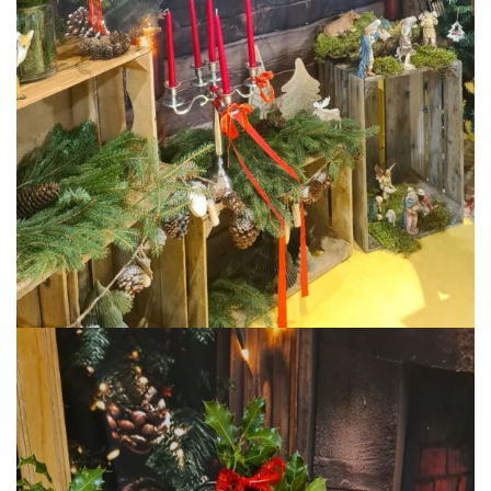
RETOUR
BLE
PRÉSENTATION
PROJET ÉDUCATIF
E
E
PAIEMENT EN LIGNE