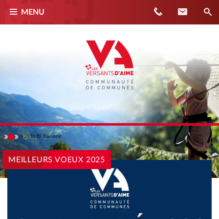
Téléphone
Contact
MENU
Voir
le fil d'ariane
Masquer
ACCUEIL
MEILLEURS VOEUX 2025
ACTUALITÉS
MEILLEURS VOEUX 2025