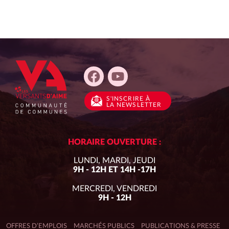
CHARTE GRAPHIQUE ET LOGO
POINT ÉCOUTE
MOBILITÉ
S'INSCRIRE
À
LA NEWSLETTER
HORAIRE OUVERTURE :
LUNDI, MARDI, JEUDI
9H - 12H ET 14H -17H
MERCREDI, VENDREDI
9H - 12H
OFFRES D’EMPLOIS
MARCHÉS PUBLICS
PUBLICATIONS & PRESSE