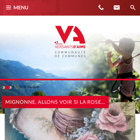
Téléphone
Contact
MENU
Voir
le fil d'ariane
Masquer
ACCUEIL
MIGNONNE, ALLONS VOIR SI LA ROSE…
ACTUALITÉS
MIGNONNE, ALLONS VOIR SI LA ROSE…