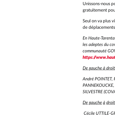
Unissons-nous po
gratuitement pour
Seul on va plus 
de déplacements, 
En Haute-Tarentai
les adeptes du co
communauté GOWIZ
https://www.haut
De gauche à droit
André POINTET, P
PANNEKOUCKE, Pré
SILVESTRE (COVA
De
gauche
à
droi
Cécile UTTILE-G