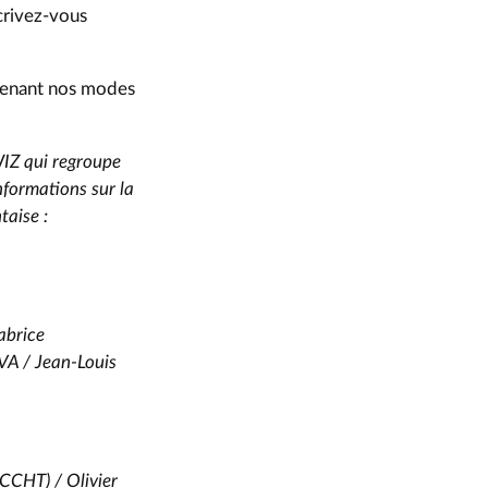
crivez-vous
ntenant nos modes
WIZ qui regroupe
nformations sur la
aise :
abrice
A / Jean-Louis
CHT) / Olivier