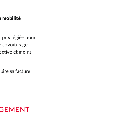
 mobilité
t privilégiée pour
le covoiturage
lective et moins
uire sa facture
NGEMENT