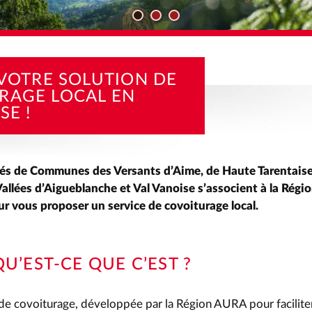
TÉS
MOV’ICI, VOTRE SOLUTION DE COVOITURAGE LOCAL EN TAR
 VOTRE SOLUTION DE
RAGE LOCAL EN
SE !
s de Communes des Versants d’Aime, de Haute Tarentaise
Vallées d’Aigueblanche et Val Vanoise s’associent à la Rég
r vous proposer un service de covoiturage local.
QU’EST-CE QUE C’EST ?
n de covoiturage, développée par la Région AURA pour faciliter 