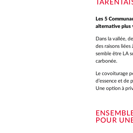
TARENTAI
Les 5 Communaut
alternative plus
Dans la vallée, d
des raisons liées 
semble être LA so
carbonée.
Le covoiturage pe
d’essence et de 
Une option à priv
ENSEMBLE
POUR UNE