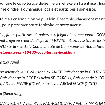
ur que le covoiturage devienne un réflexe en Tarentaise ! Ins
 rejoindre la dynamique locale et participer à son essor.
vite mais ensemble on va plus loin. Ensemble, changeons mai
pour préserver notre territoire et notre avenir.
se, faites partie des pionniers et rejoignez la communauté GO
voiturage au cœur du dispositif MOV’ICI. Retrouvez toutes les i
 sur le site de la Communauté de Communes de Haute Tarent
etarentaise.fr/10433-covoiturage-local.htm
e (1er rang)
résident de la CCVA / Yannick AMET, Président de la CCHT / F
sident de la CCCT / Lucien SPIGARELLI, Président de la COV
) / Didier FAVRE (COVA) / Jocelyne ABONDANCE
(CCCT)
te
(2ème
rang)
RAND (CCHT) / Jean-Yves PACHOD (CCVV) / Patrick MARTIN (C