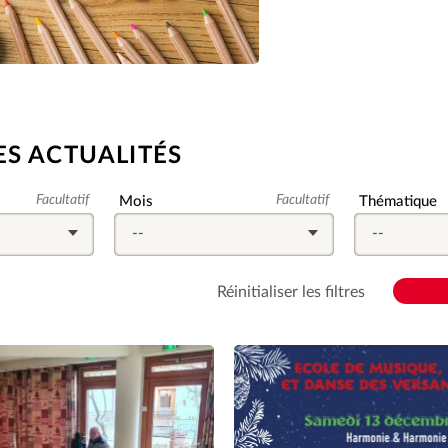
ES ACTUALITÉS
Facultatif
Champ
Facultatif
Champ
Mois
Thématique
facultatif
facultatif
--
--
Réinitialiser les filtres