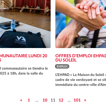
MUNAUTAIRE LUNDI 20
OFFRES D’EMPLOI EHPA
5
DU SOLEIL
EMPLOI
l communautaire se tiendra le
025 à 18h, dans la salle du
L’EHPAD « La Maison du Soleil »
cadre de vie verdoyant et se si
immédiate du centre-ville d’A
1
…
10
11
12
…
101
Précédent
Suivant