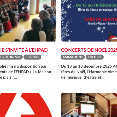
E S’INVITE À L’EHPAD
CONCERTS DE NOËL 202
E & JEUNESSE
SENIORS
ANIMATIONS
CULTURE
olie mise à disposition par
Du 13 au 18 décembre 2025 A 
dents de l’EHPAD « La Maison
fêtes de Noël, l’Harmonie Aime’
le plaisir…
de musique, théâtre et…