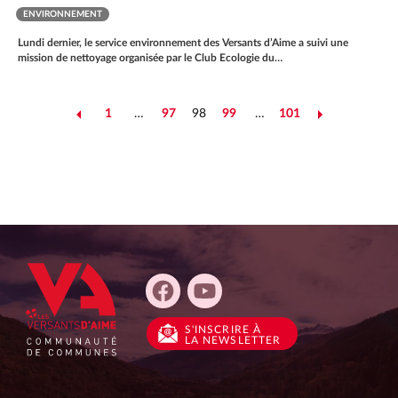
ENVIRONNEMENT
Lundi dernier, le service environnement des Versants d’Aime a suivi une
mission de nettoyage organisée par le Club Ecologie du…
1
…
97
98
99
…
101
Précédent
Suivant
NAVIGATION
DES
ACTUALITÉS
S'INSCRIRE
À
LA NEWSLETTER