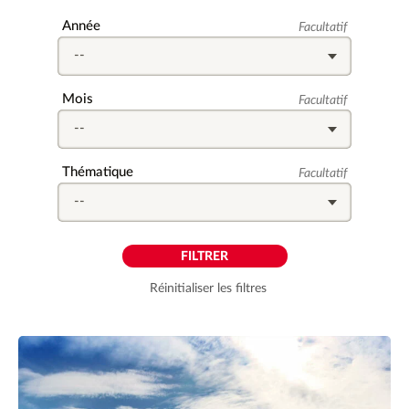
Champ
Année
Facultatif
facultatif
Champ
Mois
Facultatif
facultatif
Champ
Thématique
Facultatif
facultatif
Réinitialiser les filtres