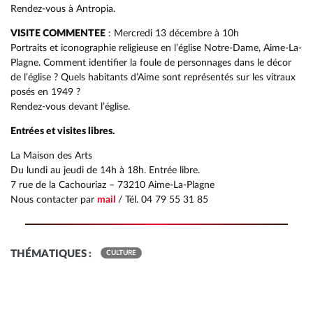
Rendez-vous à Antropia.
RETOUR
RETOUR
RETOUR
VISITE COMMENTEE
: Mercredi 13 décembre à 10h
RETOUR
RETOUR
RETOUR
RETOUR
RETOUR
RETOUR
RETOUR
Portraits et iconographie religieuse en l’église Notre-Dame, Aime-La-
RETOUR
RETOUR
RAPPORT ANNUEL DÉCHETS
QUARTIER JEUNES
UN TERRITOIRE RÉSILIENT ET DURABLE
Plagne. Comment identifier la foule de personnages dans le décor
COMPÉTENCES
ACCUEIL DE LOISIRS EAC
PRÉSENTATION
DÉCHETTERIES
PRÉSENTATION
PRÉSENTATION
HISTOIRE
MULTI-ACCUEIL AMSTRAMGRAM
AIDE À DOMICILE EN MILIEU RURAL
de l’église ? Quels habitants d’Aime sont représentés sur les vitraux
MULTI-ACCUEIL AMSTRAMGRAM
RAPPORT SOCIAL UNIQUE
POINT INFO JEUNES
ÉNERGIE ET EAU
posés en 1949 ?
VOS ÉLUS
ACCOMPAGNEMENT SCOLAIRE EAC
ÉQUIPE
COLLECTE DES DÉCHETS
LES EXPOSITIONS
LES COURS
ACTIVITÉS
AUTRES STRUCTURES DU TERRITOIRE
SOINS INFIRMIERS À DOMICILE
Rendez-vous devant l’église.
RAPPORT D’ACTIVITÉ
MISSION LOCALE JEUNES
ÉCONOMIE CIRCULAIRE
ANNUAIRE DES SERVICES
AUTRES STRUCTURES DU TERRITOIRE
ADMISSIONS
COMPOSTAGE & BIODÉCHETS
LES COURS
TARIFS ET INSCRIPTIONS
BIODIVERSITÉ
Entrées et visites libres.
CHARTE GRAPHIQUE ET LOGO
POINT ÉCOUTE
MOBILITÉ
La Maison des Arts
Du lundi au jeudi de 14h à 18h. Entrée libre.
7 rue de la Cachouriaz – 73210 Aime-La-Plagne
Nous contacter par
mail
/ Tél. 04 79 55 31 85
THÉMATIQUES :
CULTURE