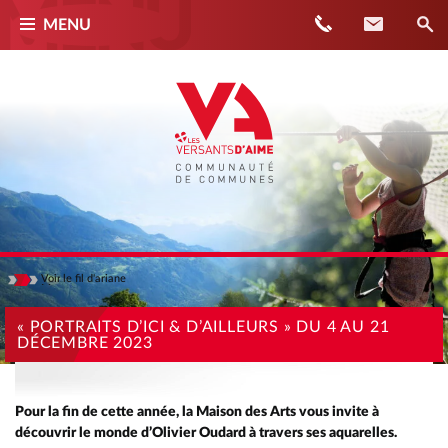
Téléphone
Contact
MENU
Voir
le fil d'ariane
Masquer
ACCUEIL
« PORTRAITS D’ICI & D’AILLEURS » DU 4 AU 21
DÉCEMBRE 2023
ACTUALITÉS
« PORTRAITS D’ICI & D’AILLEURS » DU 4 AU 21 DÉCEMBRE 2023
Pour la fin de cette année, la Maison des Arts vous invite à
découvrir le monde d’Olivier Oudard à travers ses aquarelles.