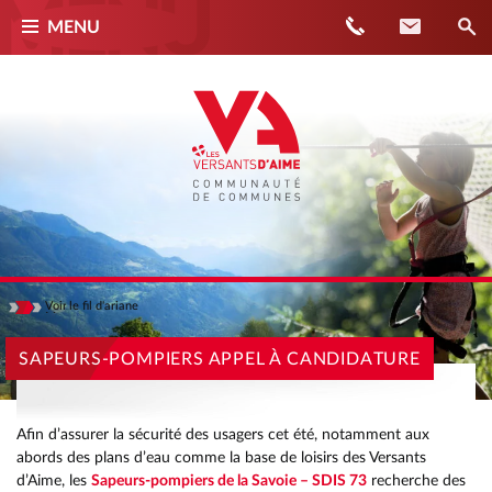
Téléphone
Contact
MENU
Voir
le fil d'ariane
Masquer
ACCUEIL
SAPEURS-POMPIERS APPEL À CANDIDATURE
ACTUALITÉS
SAPEURS-POMPIERS APPEL À CANDIDATURE
Afin d’assurer la sécurité des usagers cet été, notamment aux
abords des plans d’eau comme la base de loisirs des Versants
d’Aime, les
Sapeurs-pompiers de la Savoie – SDIS 73
recherche des