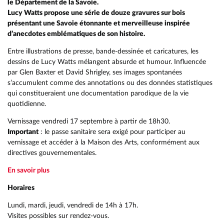
le Département de la Savoie.
Lucy Watts propose une série de douze gravures sur bois
présentant une Savoie étonnante et merveilleuse inspirée
d’anecdotes emblématiques de son histoire.
Entre illustrations de presse, bande-dessinée et caricatures, les
dessins de Lucy Watts mélangent absurde et humour. Influencée
par Glen Baxter et David Shrigley, ses images spontanées
s’accumulent comme des annotations ou des données statistiques
qui constitueraient une documentation parodique de la vie
quotidienne.
Vernissage vendredi 17 septembre à partir de 18h30.
Important
: le passe sanitaire sera exigé pour participer au
vernissage et accéder à la Maison des Arts, conformément aux
directives gouvernementales.
En savoir plus
Horaires
RETOUR
RETOUR
RETOUR
RETOUR
RETOUR
RETOUR
RETOUR
RETOUR
RETOUR
RETOUR
Lundi, mardi, jeudi, vendredi de 14h à 17h.
RETOUR
RETOUR
RAPPORT ANNUEL DÉCHETS
QUARTIER JEUNES
UN TERRITOIRE RÉSILIENT ET DURABLE
Visites possibles sur rendez-vous.
COMPÉTENCES
ACCUEIL DE LOISIRS EAC
PRÉSENTATION
DÉCHETTERIES
PRÉSENTATION
PRÉSENTATION
HISTOIRE