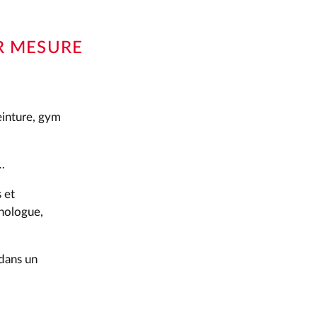
R MESURE
peinture, gym
…
 et
chologue,
 dans un