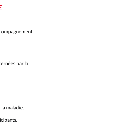
E
accompagnement,
ernées par la
 la maladie.
icipants.