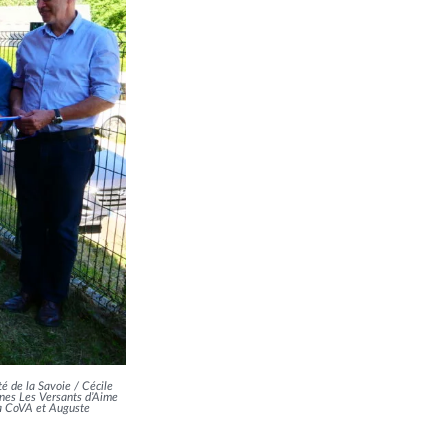
de la Savoie / Cécile
es Les Versants d’Aime
la CoVA et Auguste