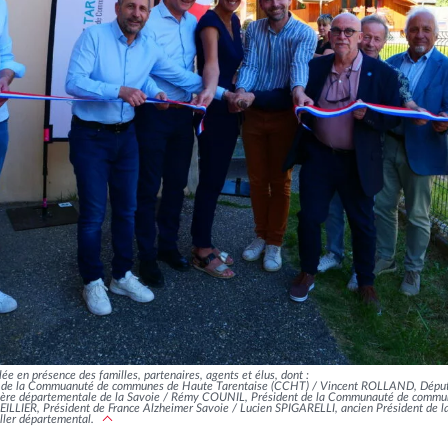
lée en présence des familles, partenaires, agents et élus, dont :
 de la Commuanuté de communes de Haute Tarentaise (CCHT) / Vincent ROLLAND, Député 
re départementale de la Savoie / Rémy COUNIL, Président de la Communauté de commun
LLIER, Président de France Alzheimer Savoie / Lucien SPIGARELLI, ancien Président de 
ler départemental.