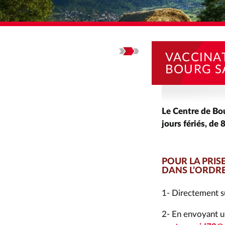
ACCUEIL
ACTUALI
VACCINA
BOURG S
Le Centre de Bou
jours fériés, de
POUR LA PRIS
DANS L’ORDR
1- Directement s
2- En envoyant u