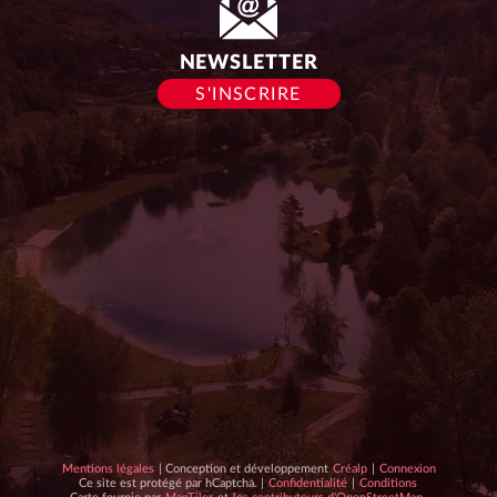
NEWSLETTER
S'INSCRIRE
Conception
Mentions légales
| Conception et développement
Créalp
|
Connexion
hCaptcha
et
hCaptcha
Ce site est protégé par hCaptcha. |
Confidentialité
|
Conditions
Carte
Données
:
développement
: