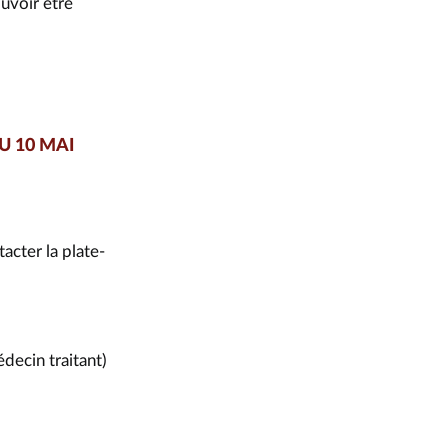
uvoir être
U 10 MAI
acter la plate-
ecin traitant)