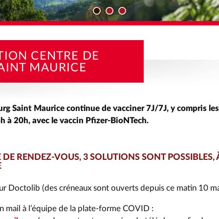
TÉS
VACCINATION CENTRE DE BOURG SAINT MAURICE
TION CENTRE DE
AINT MAURICE
rg Saint Maurice continue de vacciner 7J/7J, y compris le
 8h à 20h, avec le vaccin Pfizer-BioNTech.
E DE RENDEZ-VOUS, 3 SOLUTIONS SONT POSSIBLES, À
E
ur Doctolib (des créneaux sont ouverts depuis ce matin 10 ma
n mail à l’équipe de la plate-forme COVID :