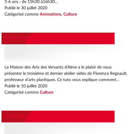
5-6 ans : de 15h30 à16h30…
Publié le
30 juillet 2020
Catégorisé comme
Animations
,
Culture
ATELIER CREATIF FLORENCE REGNAULT #3
La Maison des Arts des Versants d’Aime a le plaisir de vous
présenter le troisième et dernier atelier vidéo de Florence Regnault,
professeur d’arts plastiques. Ce tuto vous explique comment…
Publié le
10 juillet 2020
Catégorisé comme
Culture
ATELIER CREATIF FLORENCE REGNAULT #2
RETO
CHETS
IENT ET DURABLE