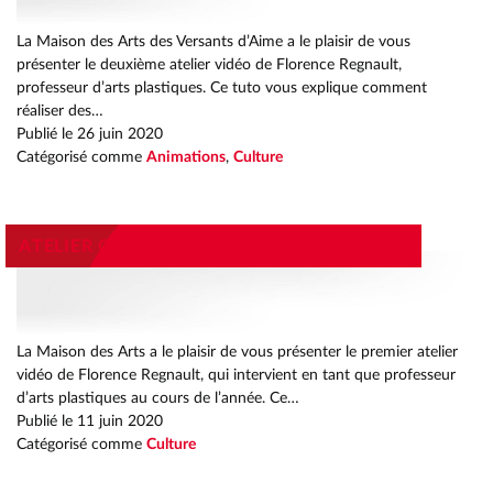
EAC
PRÉSEN
TRAMGRAM
MILIEU RURAL
TRAMGRAM
QUE
La Maison des Arts des Versants d’Aime a le plaisir de vous
OLAIRE EAC
TS
PROJET 
présenter le deuxième atelier vidéo de Florence Regnault,
DU TERRITOIRE
DOMICILE
NES
E
professeur d’arts plastiques. Ce tuto vous explique comment
CES
DU TERRITOIRE
ÉCHETS
NS
PAIEMEN
réaliser des…
ET LOGO
Publié le
26 juin 2020
Catégorisé comme
Animations
,
Culture
ATELIER CREATIF FLORENCE REGNAULT #1
La Maison des Arts a le plaisir de vous présenter le premier atelier
vidéo de Florence Regnault, qui intervient en tant que professeur
d’arts plastiques au cours de l’année. Ce…
Publié le
11 juin 2020
Catégorisé comme
Culture