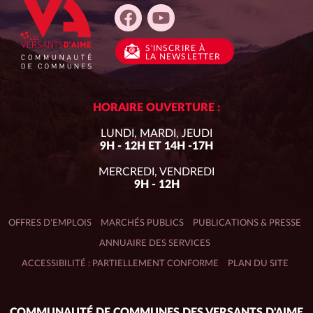
S'INSCRIRE
À
LA NEWSLETTER
HORAIRE OUVERTURE :
LUNDI, MARDI, JEUDI
9H - 12H ET 14H -17H
MERCREDI, VENDREDI
9H - 12H
OFFRES D’EMPLOIS
MARCHÉS PUBLICS
PUBLICATIONS & PRESSE
ANNUAIRE DES SERVICES
ACCESSIBILITÉ : PARTIELLEMENT CONFORME
PLAN DU SITE
Adresse
COMMUNAUTÉ DE COMMUNES DES VERSANTS D'AIME