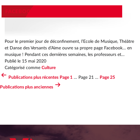
FACEBOOK LE CALI’SON A SA PROPRE PAGE
Pour le premier jour de déconfinement, l’Ecole de Musique, Théâtre
et Danse des Versants d’Aime ouvre sa propre page Facebook… en
musique ! Pendant ces dernières semaines, les professeurs et…
Publié le
15 mai 2020
Catégorisé comme
Culture
Publications
plus récentes
Page 1
…
Page 21
…
Page 25
PAGINATION
Publications
plus anciennes
DES
PUBLICATIONS