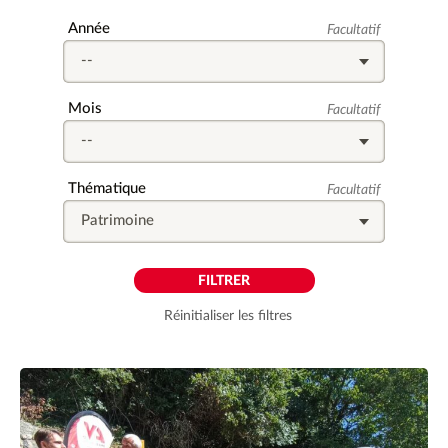
Champ
Année
Facultatif
facultatif
Champ
Mois
Facultatif
facultatif
Champ
Thématique
Facultatif
facultatif
Réinitialiser les filtres