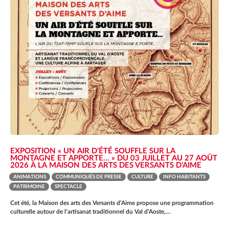
EXPOSITION « UN AIR D’ÉTÉ SOUFFLE SUR LA
ION
MONTAGNE ET APPORTE… » DU 03 JUILLET AU 27 AOÛT
2026 À LA MAISON DES ARTS DES VERSANTS D’AIME
UCATIF
ANIMATIONS
COMMUNIQUÉS DE PRESSE
CULTURE
INFO HABITANTS
PATRIMOINE
SPECTACLE
EN LIGNE
Cet été, la Maison des arts des Versants d’Aime propose une programmation
culturelle autour de l’artisanat traditionnel du Val d’Aoste,…