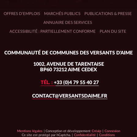
OFFRES D’EMPLOIS
MARCHÉS PUBLICS
PUBLICATIONS & PRESSE
ANNUAIRE DES SERVICES
ACCESSIBILITÉ : PARTIELLEMENT CONFORME
PLAN DU SITE
Adresse
COMMUNAUTÉ DE COMMUNES DES VERSANTS D'AIME
du
siège :
1002, AVENUE DE TARENTAISE
BP60 73212 AIME CEDEX
TÉL. :
+33 (0)4 79 55 40 27
CONTACT@VERSANTSDAIME.FR
Conception
Mentions légales
| Conception et développement
Créalp
|
Connexion
hCaptcha
et
hCaptcha
Ce site est protégé par hCaptcha. |
Confidentialité
|
Conditions