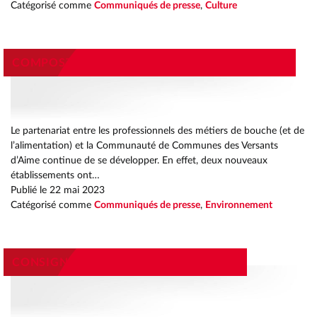
Catégorisé comme
Communiqués de presse
,
Culture
COMPOSTAGE COLLECTIF SUR LA BONNE VOIE
Le partenariat entre les professionnels des métiers de bouche (et de
l’alimentation) et la Communauté de Communes des Versants
d’Aime continue de se développer. En effet, deux nouveaux
établissements ont…
Publié le
22 mai 2023
Catégorisé comme
Communiqués de presse
,
Environnement
NNUEL DÉCHETS
EUNES
IRE RÉSILIENT ET DURABLE
CES
 LOISIRS EAC
ION
IES
ION
ION
UEIL AMSTRAMGRAM
ICILE EN MILIEU RURAL
UEIL AMSTRAMGRAM
OCIAL UNIQUE
 JEUNES
 EAU
CONSIGNES DE TRI PEUT MIEUX FAIRE
EMENT SCOLAIRE EAC
DES DÉCHETS
TIONS
UCTURES DU TERRITOIRE
RMIERS À DOMICILE
ACTIVITÉ
CALE JEUNES
CIRCULAIRE
ES SERVICES
UCTURES DU TERRITOIRE
S
E & BIODÉCHETS
NSCRIPTIONS
TÉ
APHIQUE ET LOGO
UTE