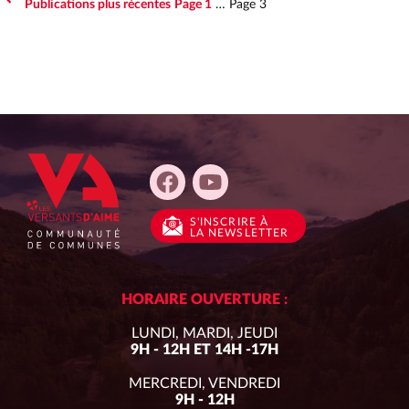
Publications
plus récentes
Page 1
…
Page 3
PAGINATION
DES
PUBLICATIONS
S'INSCRIRE
À
LA NEWSLETTER
HORAIRE OUVERTURE :
LUNDI, MARDI, JEUDI
9H - 12H ET 14H -17H
MERCREDI, VENDREDI
9H - 12H